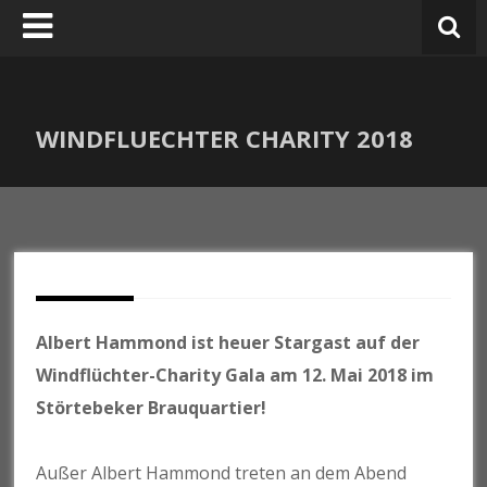
Zum
Inhalt
springen
WINDFLUECHTER CHARITY 2018
Albert Hammond ist heuer Stargast auf der
Windflüchter-Charity Gala am 12. Mai 2018 im
Störtebeker Brauquartier!
Außer Albert Hammond treten an dem Abend