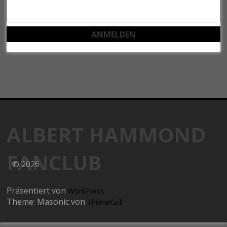
ALBERT HAMMOND
FANCLUB
© 2026
Präsentiert von
WordPress
Theme: Masonic von
ThemeGrill